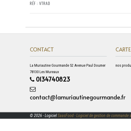
RÉF : VTRAD
CONTACT
CARTE
La Muriautine Gourmande 52 Avenue Paul Doumer
nos produ
78130 Les Mureaux
0134740823
contact@lamuriautinegourmande.fr
© 2026 - Logiciel
SaasFood - Logiciel de gestion de commande s