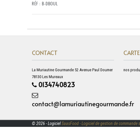
RÉF : B-DBOUL
CONTACT
CARTE
La Muriautine Gourmande 52 Avenue Paul Doumer
nos produ
78130 Les Mureaux
0134740823
contact@lamuriautinegourmande.fr
© 2026 - Logiciel
SaasFood - Logiciel de gestion de commande s