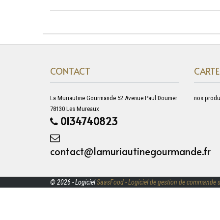
CONTACT
CARTE
La Muriautine Gourmande 52 Avenue Paul Doumer
nos produ
78130 Les Mureaux
0134740823
contact@lamuriautinegourmande.fr
© 2026 - Logiciel
SaasFood - Logiciel de gestion de commande s