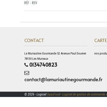
RÉF : REV
CONTACT
CARTE
La Muriautine Gourmande 52 Avenue Paul Doumer
nos produ
78130 Les Mureaux
0134740823
contact@lamuriautinegourmande.fr
© 2026 - Logiciel
SaasFood - Logiciel de gestion de commande s