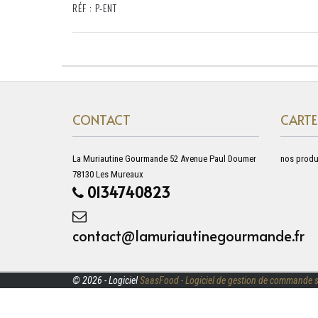
RÉF : P-ENT
CONTACT
CARTE
La Muriautine Gourmande 52 Avenue Paul Doumer
nos produ
78130 Les Mureaux
0134740823
contact@lamuriautinegourmande.fr
© 2026 - Logiciel
SaasFood - Logiciel de gestion de commande s