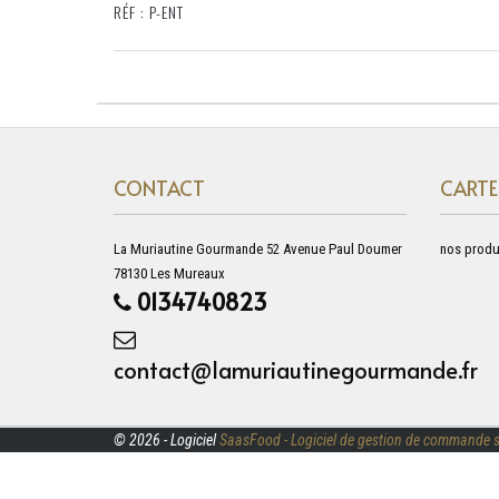
RÉF : P-ENT
CONTACT
CARTE
La Muriautine Gourmande 52 Avenue Paul Doumer
nos produ
78130 Les Mureaux
0134740823
contact@lamuriautinegourmande.fr
© 2026 - Logiciel
SaasFood - Logiciel de gestion de commande s