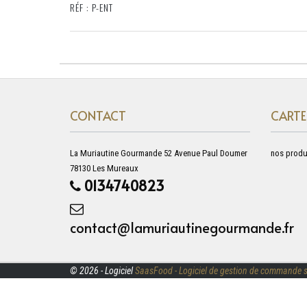
RÉF : P-ENT
CONTACT
CARTE
La Muriautine Gourmande 52 Avenue Paul Doumer
nos produ
78130 Les Mureaux
0134740823
contact@lamuriautinegourmande.fr
© 2026 - Logiciel
SaasFood - Logiciel de gestion de commande s