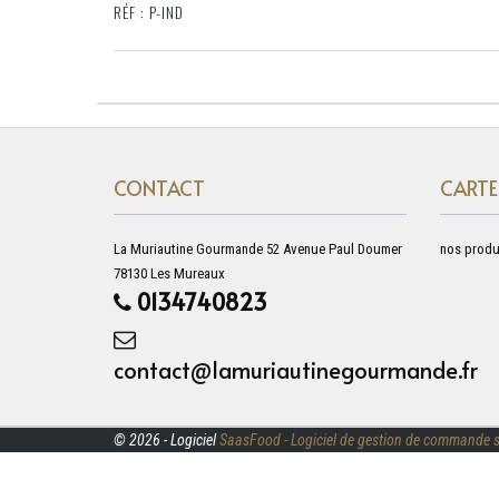
RÉF : P-IND
CONTACT
CARTE
La Muriautine Gourmande 52 Avenue Paul Doumer
nos produ
78130 Les Mureaux
0134740823
contact@lamuriautinegourmande.fr
© 2026 - Logiciel
SaasFood - Logiciel de gestion de commande s