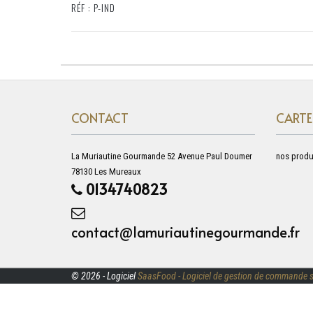
RÉF : P-IND
CONTACT
CARTE
La Muriautine Gourmande 52 Avenue Paul Doumer
nos produ
78130 Les Mureaux
0134740823
contact@lamuriautinegourmande.fr
© 2026 - Logiciel
SaasFood - Logiciel de gestion de commande s