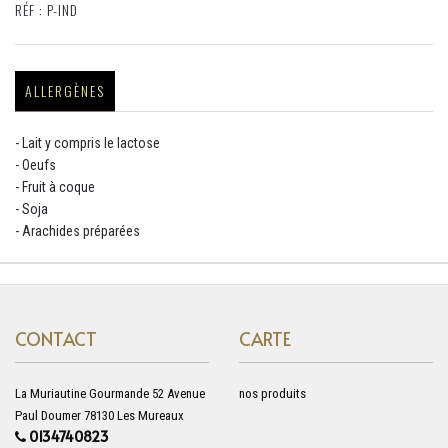
RÉF : P-IND
ALLERGÈNES
- Lait y compris le lactose
- Oeufs
- Fruit à coque
- Soja
- Arachides préparées
CONTACT
CARTE
La Muriautine Gourmande 52 Avenue
nos produits
Paul Doumer 78130 Les Mureaux
0134740823