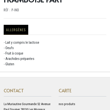
RÉF : P-IND
ALLERGÈNES
- Lait y compris le lactose
- Oeufs
- Fruit à coque
- Arachides préparées
- Gluten
CONTACT
CARTE
La Muriautine Gourmande 52 Avenue
nos produits
Paul Doumer 78130 Les Mureaux