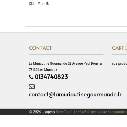
RÉF : V-BRIO
CONTACT
CARTE
La Muriautine Gourmande 52 Avenue Paul Doumer
nos produ
78130 Les Mureaux
0134740823
contact@lamuriautinegourmande.fr
© 2026 - Logiciel
SaasFood - Logiciel de gestion de commande s